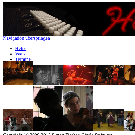
Navigation überspringen
Helix
Vaals
Termine
Gallery
Newsletter
Kontakt